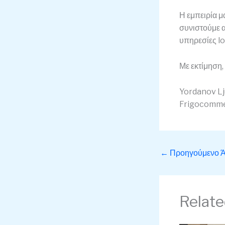
Η εμπειρία μα
συνιστούμε α
υπηρεσίες lo
Με εκτίμηση,
Yordanov L
Frigocomme
←
Προηγούμενο 
Relate