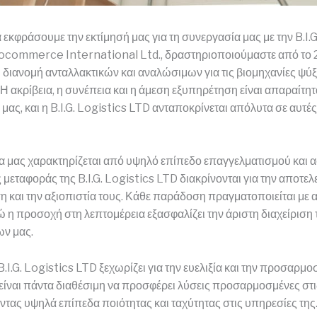
 εκφράσουμε την εκτίμησή μας για τη συνεργασία μας με την B.I.G
gocommerce International Ltd., δραστηριοποιούμαστε από το 
 διανομή ανταλλακτικών και αναλώσιμων για τις βιομηχανίες ψύξ
 Η ακρίβεια, η συνέπεια και η άμεση εξυπηρέτηση είναι απαραίτητα
 μας, και η B.I.G. Logistics LTD ανταποκρίνεται απόλυτα σε αυτές
α μας χαρακτηρίζεται από υψηλό επίπεδο επαγγελματισμού και 
 μεταφοράς της B.I.G. Logistics LTD διακρίνονται για την αποτελ
 και την αξιοπιστία τους. Κάθε παράδοση πραγματοποιείται με
ώ η προσοχή στη λεπτομέρεια εξασφαλίζει την άριστη διαχείριση
ν μας.
.I.G. Logistics LTD ξεχωρίζει για την ευελιξία και την προσαρμοσ
είναι πάντα διαθέσιμη να προσφέρει λύσεις προσαρμοσμένες στι
ντας υψηλά επίπεδα ποιότητας και ταχύτητας στις υπηρεσίες της