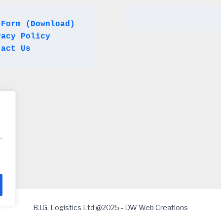
 Form (Download)
vacy Policy
tact Us
.
B.I.G. Logistics Ltd @2025 - DW Web Creations