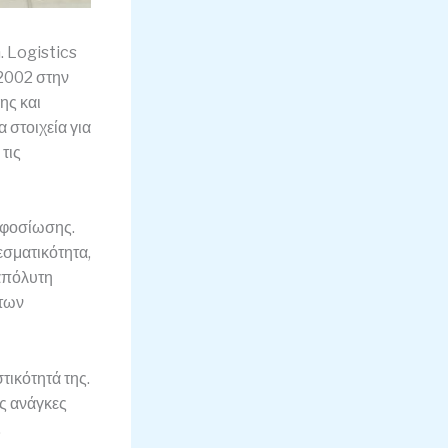
. Logistics
2002 στην
ης και
 στοιχεία για
 τις
αφοσίωσης.
εσματικότητα,
 απόλυτη
 των
τικότητά της.
ς ανάγκες
.