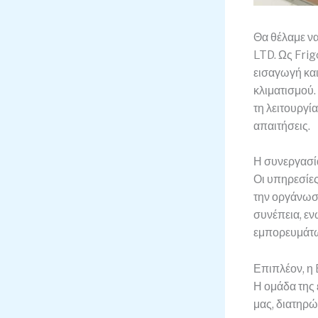
Θα θέλαμε να
LTD. Ως Fri
εισαγωγή και
κλιματισμού.
τη λειτουργία
απαιτήσεις.
Η συνεργασί
Οι υπηρεσίες
την οργάνωση
συνέπεια, εν
εμπορευμάτω
Επιπλέον, η B
Η ομάδα της 
μας, διατηρώ