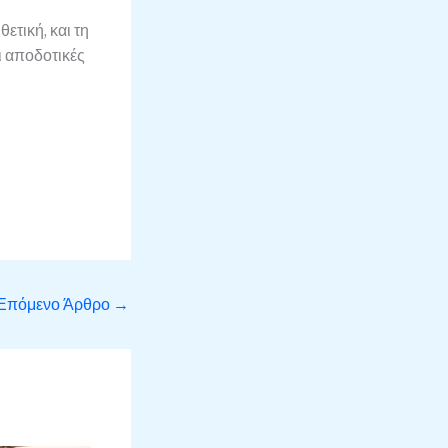
θετική, και τη
ι αποδοτικές
Επόμενο Άρθρο
→